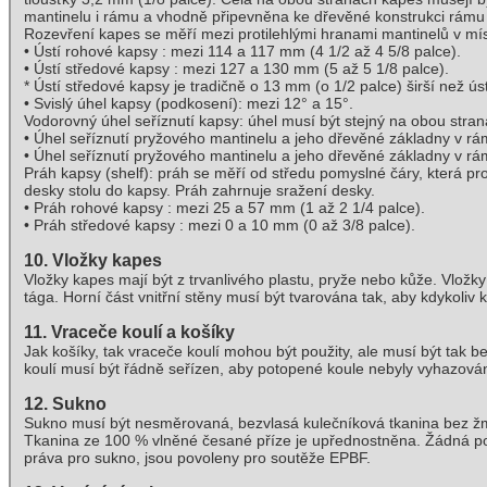
mantinelu i rámu a vhodně připevněna ke dřevěné konstrukci rámu p
Rozevření kapes se měří mezi protilehlými hranami mantinelů v míst
• Ústí rohové kapsy : mezi 114 a 117 mm (4 1/2 až 4 5/8 palce).
• Ústí středové kapsy : mezi 127 a 130 mm (5 až 5 1/8 palce).
* Ústí středové kapsy je tradičně o 13 mm (o 1/2 palce) širší než ús
• Svislý úhel kapsy (podkosení): mezi 12° a 15°.
Vodorovný úhel seříznutí kapsy: úhel musí být stejný na obou stra
• Úhel seříznutí pryžového mantinelu a jeho dřevěné základny v r
• Úhel seříznutí pryžového mantinelu a jeho dřevěné základny v r
Práh kapsy (shelf): práh se měří od středu pomyslné čáry, která p
desky stolu do kapsy. Práh zahrnuje sražení desky.
• Práh rohové kapsy : mezi 25 a 57 mm (1 až 2 1/4 palce).
• Práh středové kapsy : mezi 0 a 10 mm (0 až 3/8 palce).
10. Vložky kapes
Vložky kapes mají být z trvanlivého plastu, pryže nebo kůže. Vložky
tága. Horní část vnitřní stěny musí být tvarována tak, aby kdykoli
11. Vraceče koulí a košíky
Jak košíky, tak vraceče koulí mohou být použity, ale musí být tak 
koulí musí být řádně seřízen, aby potopené koule nebyly vyhazovány
12. Sukno
Sukno musí být nesměrovaná, bezvlasá kulečníková tkanina bez žm
Tkanina ze 100 % vlněné česané příze je upřednostněna. Žádná po
práva pro sukno, jsou povoleny pro soutěže EPBF.