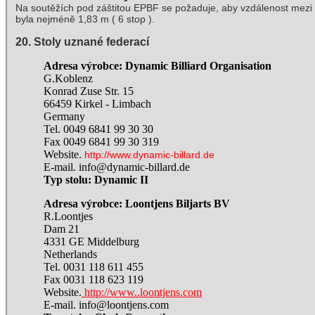
Na soutěžích pod záštitou EPBF se požaduje, aby vzdálenost mezi vně
byla nejméně 1,83 m ( 6 stop ).
20. Stoly uznané federací
Adresa výrobce: Dynamic Billiard Organisation
G.Koblenz
Konrad Zuse Str. 15
66459 Kirkel - Limbach
Germany
Tel. 0049 6841 99 30 30
Fax 0049 6841 99 30 319
Website.
http://www
.dynamic-billard.de
E-mail. info@dynamic-billard.de
Typ stolu: Dynamic II
Adresa výrobce: Loontjens Biljarts BV
R.Loontjes
Dam 21
4331 GE Middelburg
Netherlands
Tel. 0031 118 611 455
Fax 0031 118 623 119
Website.
http://www.
.loontjens.com
E-mail. info@loontjens.com