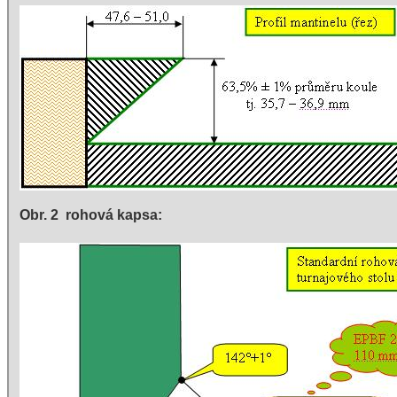
Obr. 2  rohová kapsa: