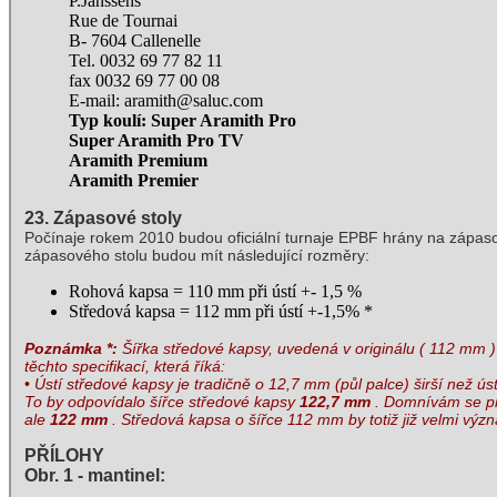
P.Janssens
Rue de Tournai
B- 7604 Callenelle
Tel. 0032 69 77 82 11
fax 0032 69 77 00 08
E-mail: aramith@saluc.com
Typ koulí: Super Aramith Pro
Super Aramith Pro TV
Aramith Premium
Aramith Premier
23. Zápasové stoly
Počínaje rokem 2010 budou oficiální turnaje EPBF hrány na zápa
zápasového stolu budou mít následující rozměry:
Rohová kapsa = 110 mm při ústí +- 1,5 %
Středová kapsa = 112 mm při ústí +-1,5% *
Poznámka *:
Šířka středové kapsy, uvedená v originálu ( 112 mm 
těchto specifikací, která říká:
•
Ústí středové kapsy je tradičně o 12,7 mm (půl palce) širší než ús
To by odpovídalo šířce středové kapsy
122,7 mm
. Domnívám se pr
ale
122 mm
. Středová kapsa o šířce 112 mm by totiž již velmi výz
PŘÍLOHY
Obr. 1 - mantinel: