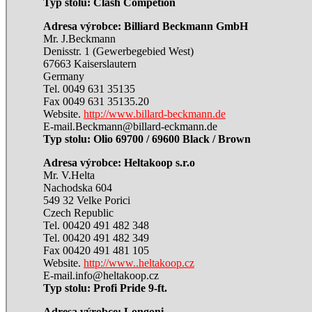
Typ stolu: Clash Competion
Adresa výrobce: Billiard Beckmann GmbH
Mr. J.Beckmann
Denisstr. 1 (Gewerbegebied West)
67663 Kaiserslautern
Germany
Tel. 0049 631 35135
Fax 0049 631 35135.20
Website.
http://www
.billard-beckmann.de
E-mail.Beckmann@billard-eckmann.de
Typ stolu: Olio 69700 / 69600 Black / Brown
Adresa výrobce: Heltakoop s.r.o
Mr. V.Helta
Nachodska 604
549 32 Velke Porici
Czech Republic
Tel. 00420 491 482 348
Tel. 00420 491 482 349
Fax 00420 491 481 105
Website.
http://www.
.heltakoop.cz
E-mail.info@heltakoop.cz
Typ stolu: Profi Pride 9-ft.
Adresa výrobce: Longoni