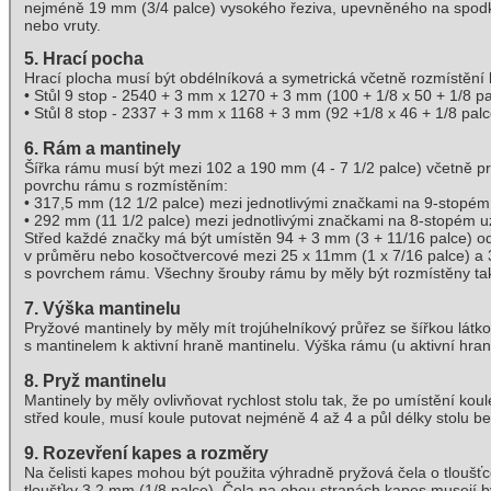
nejméně 19 mm (3/4 palce) vysokého řeziva, upevněného na spodk
nebo vruty.
5. Hrací pocha
Hrací plocha musí být obdélníková a symetrická včetně rozmístění
• Stůl 9 stop - 2540 + 3 mm x 1270 + 3 mm (100 + 1/8 x 50 + 1/8 pa
• Stůl 8 stop - 2337 + 3 mm x 1168 + 3 mm (92 +1/8 x 46 + 1/8 palc
6. Rám a mantinely
Šířka rámu musí být mezi 102 a 190 mm (4 - 7 1/2 palce) včetně 
povrchu rámu s rozmístěním:
• 317,5 mm (12 1/2 palce) mezi jednotlivými značkami na 9-stopé
• 292 mm (11 1/2 palce) mezi jednotlivými značkami na 8-stopém 
Střed každé značky má být umístěn 94 + 3 mm (3 + 11/16 palce) od
v průměru nebo kosočtvercové mezi 25 x 11mm (1 x 7/16 palce) a 3
s povrchem rámu. Všechny šrouby rámu by měly být rozmístěny tak, 
7. Výška mantinelu
Pryžové mantinely by měly mít trojúhelníkový průřez se šířkou lá
s mantinelem k aktivní hraně mantinelu. Výška rámu (u aktivní hra
8. Pryž mantinelu
Mantinely by měly ovlivňovat rychlost stolu tak, že po umístění ko
střed koule, musí koule putovat nejméně 4 až 4 a půl délky stolu b
9. Rozevření kapes a rozměry
Na čelisti kapes mohou být použita výhradně pryžová čela o tlouš
tloušťky 3,2 mm (1/8 palce). Čela na obou stranách kapes musejí b