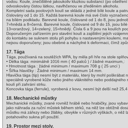
vodou. Koule, znečištěné jakoukoliv kluzkou substancí (po ošetření
odvoskovány čistou látkou, navlhčenou ve zředěném alkoholu.
Kompletní sada poolových koulí se skládá z jedné bílé koule a patná
číslovány od 1 do 15. Každá barevná koule má své číslo vyznačen
na bílém podkladu. Barevné koule, číslované od 1 do 8, jsou jedno
7=hnědá a 8=černá. Barevné koule, číslované od 9 do 15, jsou bílé
13=oranžový, 14=zelený, 15=hnědý. Čísla 6 a 9 jsou na koulích po
Doporučeným zařízením pro stavění koulí a zajištění jejich vzájem
do kontaktu se suknem stolu při pohybu s nastavenými koulemi, ma
nejsou doporučeny; jsou obebné a náchylné k deformaci, čímž způ
17. Tága
Tága, používaná na soutěžích WPA, by měla při hře na stole splňova
• Délka tága: minimálně 1016 mm ( 40 palců ) / žádné maximum,:
• Hmotnost tága : žádné minimum / maximum 708 g ( 25 uncí )
• Šířka hlavičky : Žádné minimum / maximum 14 mm.
Hlavička tága (tip) nesmí být z materiálu, který by mohl poškrábat
speciálně vyrobené kůže nebo jiného vláknitého nebo poddajného mate
koulí při zahrání strku.
Koncovka tága (ferrule), vyrobená z kovu, nesmí být delší než 25,4
18. Mechanické můstky
Mechanické můstky, zvané rovněž hrábě nebo hrabičky, jsou vybaven
jako náhrada za ruční můstek během strků, na něž lze obtížně do
můstku má zářezy nebo žlábky, obvykle v různých výškách, o něž lze
potahového sukna při použití.
19. Prostor mezi stoly.