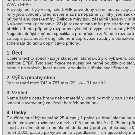
WPA a EPBF.
Převody měr byly v originále EPBF provedeny velmi mechanicky a 
míry jsou uváděny přednostně a až na nepatrné výjimky jsou zaokr
původní anglosaské míry. Délkové míry jsou zásadně vedeny v mil
Na konci textu (v odstavci 23) je rozporována míra pro středovou k
překlep. Tento případný rozpor by bylo dobré vyjasnit s orgány EPB
Nejpodstatnější změnou specifikací pro hráče je zpřísnění rozměrů
že popis parametrů v originálu není doprovozen žádným obrázkem, k
schémata do textu doplnit jako přílohy.
1. Účel
Účelem těchto specifikací je stanovení standardů pro vybavení, p
záštitou EPBF. Tyto specifikace nemusejí být nutně použity pro sto
turnaje na stolech, které nejsou v souladu s těmito specifikacemi.
2. Výška plochy stolu.
Je v rozpětí mezi 743 a 787 mm (29 1/4 - 31 palců ).
3. Vzhled
Nemá žádné ostré hrany nebo materiály, které by mohly narušit neb
stabilní a vyrovnaný za všech herních podmínek.
4. Desky
Tloušťka musí být nejméně 25,4 mm ( 1 palec ) a hrací plocha musí 
udržet celkovou rovinnost v mezích 0,5 mm podélně a 0,25 mm příčně
liber) ve svém středu, neměla mít dodatečný průhyb, překračující 
mm ( 0,005 palce ) po vyrovnání a vypodložení. Turnajové stoly mus