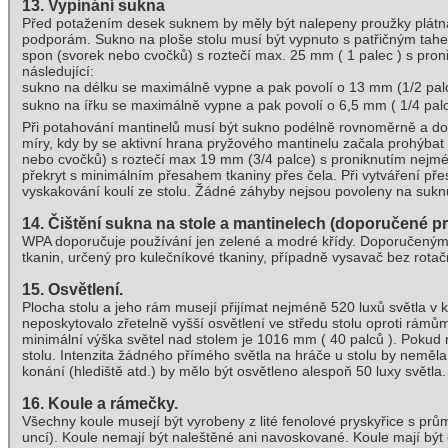
13. Vypínání sukna
Před potažením desek suknem by měly být nalepeny proužky plátn
podporám. Sukno na ploše stolu musí být vypnuto s patřičným t
spon (svorek nebo cvočků) s roztečí max. 25 mm ( 1 palec ) s pro
následující:
sukno na délku se maximálně vypne a pak povolí o 13 mm (1/2 palc
sukno na ířku se maximálně vypne a pak povolí o 6,5 mm ( 1/4 pal
Při potahování mantinelů musí být sukno podélně rovnoměrně a dob
míry, kdy by se aktivní hrana pryžového mantinelu začala prohýba
nebo cvočků) s roztečí max 19 mm (3/4 palce) s proniknutím nejm
překryt s minimálním přesahem tkaniny přes čela. Při vytváření p
vyskakování koulí ze stolu. Žádné záhyby nejsou povoleny na sukn
14. Čištění sukna na stole a mantinelech (doporučené pr
WPA doporučuje používání jen zelené a modré křídy. Doporučenými pr
tkanin, určený pro kulečníkové tkaniny, případně vysavač bez rota
15. Osvětlení.
Plocha stolu a jeho rám musejí přijímat nejméně 520 luxů světla v
neposkytovalo zřetelně vyšší osvětlení ve středu stolu oproti rám
minimální výška světel nad stolem je 1016 mm ( 40 palců ). Pokud 
stolu. Intenzita žádného přímého světla na hráče u stolu by neměla 
konání (hlediště atd.) by mělo být osvětleno alespoň 50 luxy světla.
16. Koule a rámečky.
Všechny koule musejí být vyrobeny z lité fenolové pryskyřice s pr
uncí). Koule nemají být naleštěné ani navoskované. Koule mají být