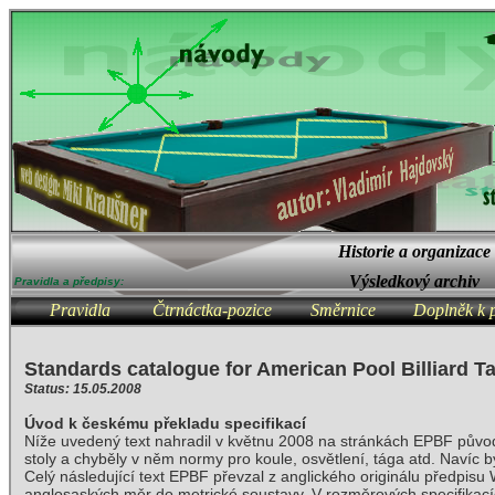
Historie a organizace
Výsledkový archiv
Pravidla a předpisy:
Pravidla
Čtrnáctka-pozice
Směrnice
Doplněk k 
Standards catalogue for American Pool Billiard T
Status: 15.05.2008
Úvod k českému překladu specifikací
Níže uvedený text nahradil v květnu 2008 na stránkách EPBF původ
stoly a chyběly v něm normy pro koule, osvětlení, tága atd. Naví
Celý následující text EPBF převzal z anglického originálu předpisu
anglosaských měr do metrické soustavy. V rozměrových specifikac