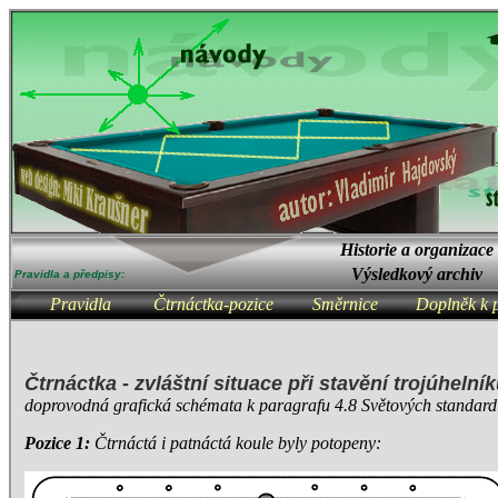
Historie a organizace
Výsledkový archiv
Pravidla a předpisy:
Pravidla
Čtrnáctka-pozice
Směrnice
Doplněk k 
Čtrnáctka - zvláštní situace při stavění trojúhelní
doprovodná grafická schémata k paragrafu 4.8 Světových standardi
Pozice 1:
Čtrnáctá i patnáctá koule byly potopeny: