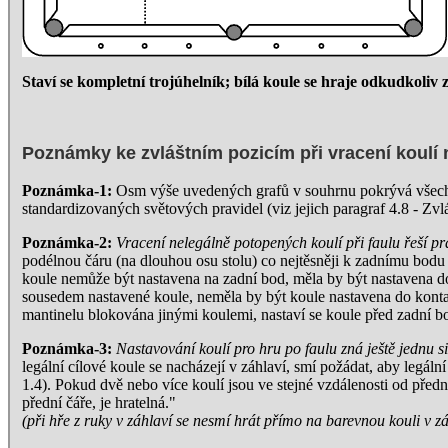
Staví se kompletní trojúhelník; bílá koule se hraje odkudkoliv z
Poznámky ke zvláštním pozicím při vracení koulí n
Poznámka-1:
Osm výše uvedených grafů v souhrnu pokrývá všechny
standardizovaných světových pravidel (viz jejich paragraf 4.8 - Zvláš
Poznámka-2:
Vracení nelegálně potopených koulí při faulu řeší p
podélnou čáru (na dlouhou osu stolu) co nejtěsněji k zadnímu bodu 
koule nemůže být nastavena na zadní bod, měla by být nastavena do 
sousedem nastavené koule, neměla by být koule nastavena do kontak
mantinelu blokována jinými koulemi, nastaví se koule před zadní b
Poznámka-3:
Nastavování koulí pro hru po faulu zná ještě jednu si
legální cílové koule se nacházejí v záhlaví, smí požádat, aby legáln
1.4). Pokud dvě nebo více koulí jsou ve stejné vzdálenosti od přední
přední čáře, je hratelná."
(při hře z ruky v záhlaví se nesmí hrát přímo na barevnou kouli v zá